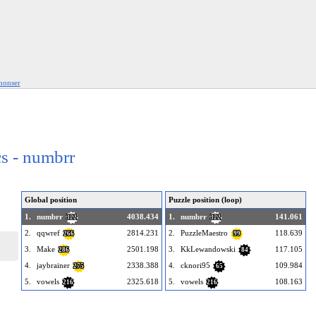
nonser
cs - numbrr
Global position
Puzzle position (loop)
1.
numbrr
4038.434
1.
numbrr
141.061
322
322
2.
qqwref
2814.231
2.
PuzzleMaestro
118.639
266
99
3.
Make
2501.198
3.
KkLewandowski
117.105
286
84
4.
jaybrainer
2338.388
4.
cknori95
109.984
275
65
5.
vowels
2325.618
5.
vowels
108.163
216
216