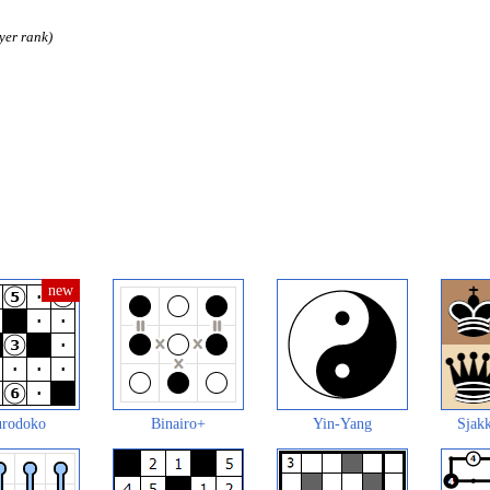
yer rank)
rodoko
Binairo+
Yin-Yang
Sjakk