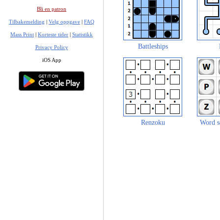
Bli en patron
Tilbakemelding
|
Velg oppgave
|
FAQ
Mass Print
|
Korteste tider
|
Statistikk
Battleships
Privacy Policy
iOS App
Renzoku
Word s