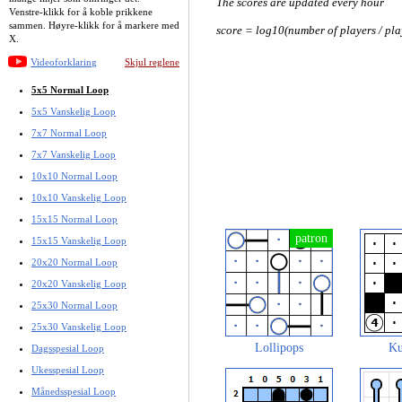
The scores are updated every hour
Venstre-klikk for å koble prikkene
sammen. Høyre-klikk for å markere med
score = log10(number of players / pla
X.
Videoforklaring
Skjul reglene
5x5 Normal Loop
5x5 Vanskelig Loop
7x7 Normal Loop
7x7 Vanskelig Loop
10x10 Normal Loop
10x10 Vanskelig Loop
15x15 Normal Loop
15x15 Vanskelig Loop
20x20 Normal Loop
20x20 Vanskelig Loop
25x30 Normal Loop
25x30 Vanskelig Loop
Lollipops
Ku
Dagsspesial Loop
Ukesspesial Loop
Månedsspesial Loop