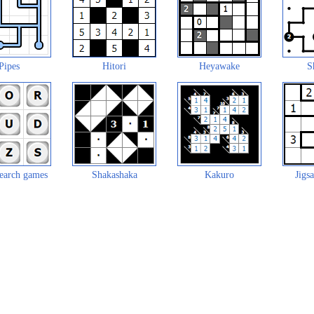
Pipes
Hitori
Heyawake
S
earch games
Shakashaka
Kakuro
Jigs