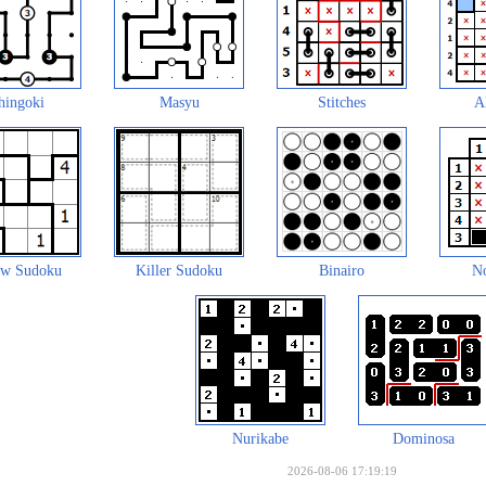
hingoki
Masyu
Stitches
A
aw Sudoku
Killer Sudoku
Binairo
N
Nurikabe
Dominosa
2026-08-06 17:19:19