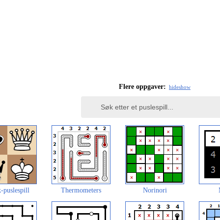
Flere oppgaver:
hide
show
-puslespill
Thermometers
Norinori