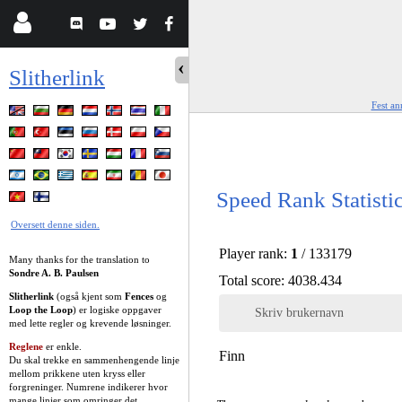
Slitherlink
Fest an
Speed Rank Statisti
Oversett denne siden.
Player rank:
1
/ 133179
Many thanks for the translation to
Sondre A. B. Paulsen
Total score: 4038.434
Slitherlink
(også kjent som
Fences
og
Loop the Loop
) er logiske oppgaver
Skriv brukernavn
med lette regler og krevende løsninger.
Reglene
er enkle.
Finn
Du skal trekke en sammenhengende linje
mellom prikkene uten kryss eller
forgreninger. Numrene indikerer hvor
mange linjer som omringer det.